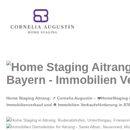
Zum
Inhalt
springen
Home Staging Aitrang: ↗️ Cornelia Augustin – ❤️HomeStaging 
Immobilienverkauf und ✹ Immobilien Verkaufsförderung in 876