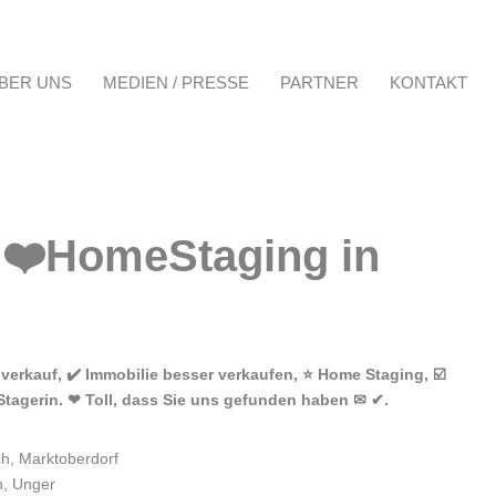
BER UNS
MEDIEN / PRESSE
PARTNER
KONTAKT
Projekte
Über uns
Medien / Presse
Partner
Kontakt
erkauf, ✔️ Immobilie besser verkaufen, ⭐ Home Staging, ☑️
Stagerin. ❤ Toll, dass Sie uns gefunden haben ✉ ✔.