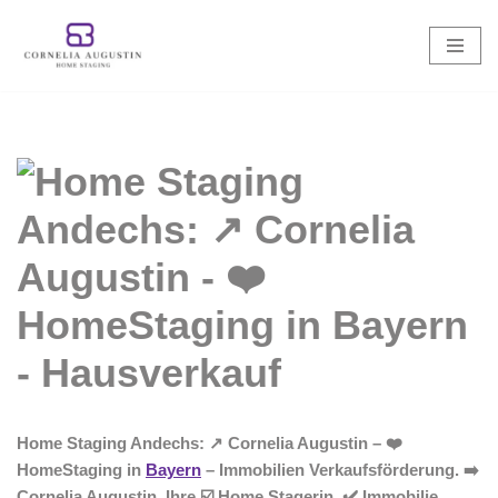
Zum
Inhalt
springen
Home Staging Andechs: ↗️ Cornelia Augustin – ❤️
HomeStaging in
Bayern
– Immobilien Verkaufsförderung. ➡️
Cornelia Augustin, Ihre ☑️ Home Stagerin. ✔️ Immobilie