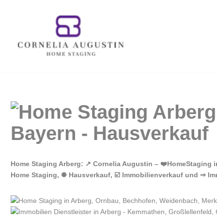
Zum
Inhalt
springen
Home Staging Arberg: ↗️ Cornelia Augustin – ❤️HomeStaging 
Home Staging, ✺ Hausverkauf, ☑️ Immobilienverkauf und ⇒ Im