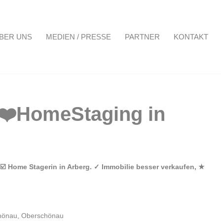
BER UNS
MEDIEN / PRESSE
PARTNER
KONTAKT
Projekte
Über uns
Medien / Presse
Partner
Kontakt
 ☑️ Home Stagerin in Arberg. ✓ Immobilie besser verkaufen, ★