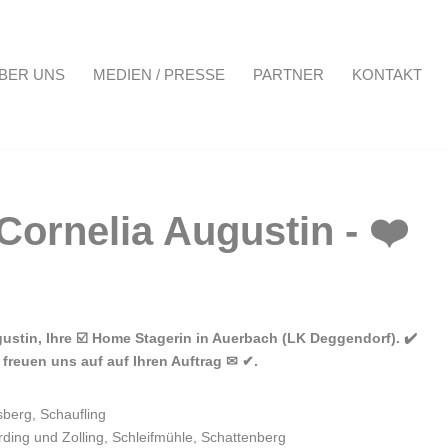
BER UNS
MEDIEN / PRESSE
PARTNER
KONTAKT
Projekte
Über uns
Medien / Presse
Partner
Kontakt
ustin, Ihre ☑️ Home Stagerin in Auerbach (LK Deggendorf). ✔️
freuen uns auf auf Ihren Auftrag ✉ ✔.