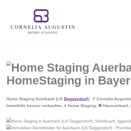
Zum
Inhalt
springen
Home Staging Auerbach (LK
Deggendorf
): ↗️ Cornelia August
Immobilie besser verkaufen, ⭐ Home Staging, ✺ Hausverkauf, ☑