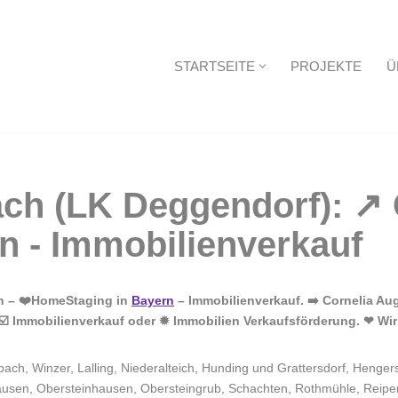
STARTSEITE
PROJEKTE
Ü
Startseite
in – ❤️HomeStaging in
Bayern
– Immobilienverkauf. ➡️ Cornelia Aug
️ Immobilienverkauf oder ✹ Immobilien Verkaufsförderung. ❤ Wir 