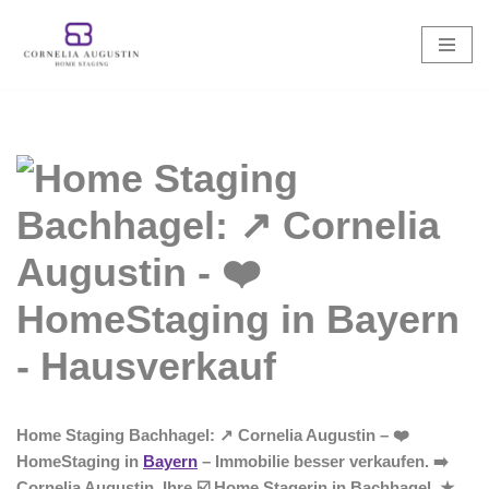
Zum
Inhalt
springen
Home Staging Bachhagel: ↗️ Cornelia Augustin – ❤️
HomeStaging in
Bayern
– Immobilie besser verkaufen. ➡️
Cornelia Augustin, Ihre ☑️ Home Stagerin in Bachhagel. ★