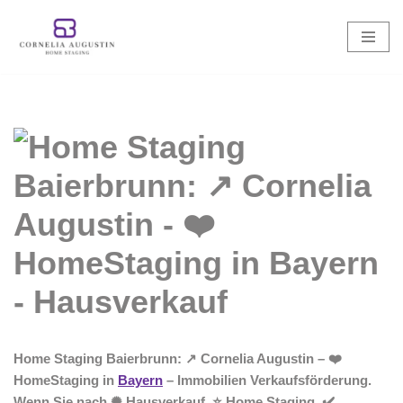
Zum
Inhalt
springen
Home Staging Baierbrunn: ↗️ Cornelia Augustin – ❤️
HomeStaging in
Bayern
– Immobilien Verkaufsförderung.
Wenn Sie nach ✺ Hausverkauf, ⭐ Home Staging, ✔️