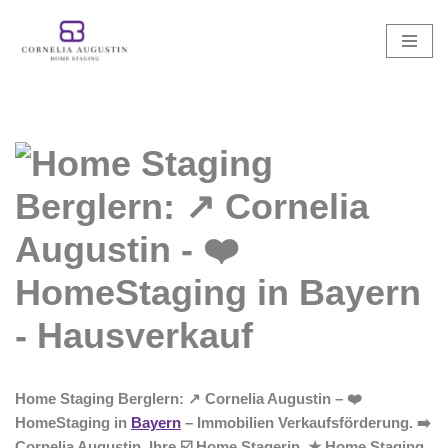
Zum
Inhalt
springen
Home Staging Berglern: ↗️ Cornelia Augustin – ❤️
HomeStaging in
Bayern
– Immobilien Verkaufsförderung. ➡️
Cornelia Augustin, Ihre ☑️ Home Stagerin. ★ Home Staging,