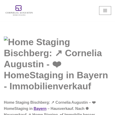
Zum
Inhalt
springen
Home Staging Bischberg: ↗️ Cornelia Augustin – ❤️
HomeStaging in
Bayern
– Hausverkauf. Nach ✺
Hausverkauf, ⭐ Home Staging, ✔️ Immobilie besser