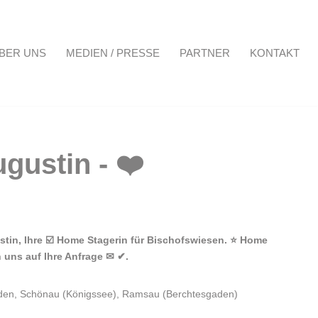
BER UNS
MEDIEN / PRESSE
PARTNER
KONTAKT
Projekte
Über uns
Medien / Presse
Partner
Kontakt
stin, Ihre ☑️ Home Stagerin für Bischofswiesen. ⭐ Home
 uns auf Ihre Anfrage ✉ ✔.