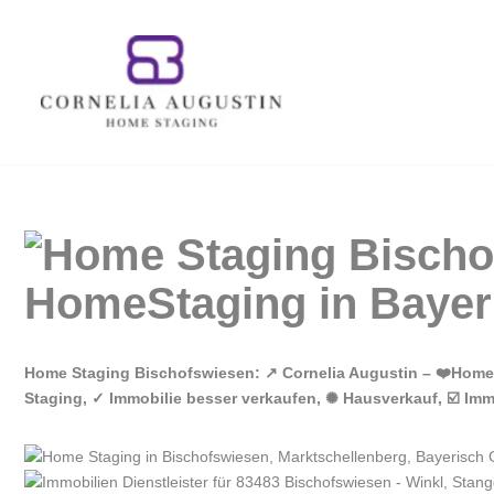
Zum
Inhalt
springen
Home Staging Bischofswiesen: ↗️ Cornelia Augustin – ❤️Hom
Staging, ✓ Immobilie besser verkaufen, ✺ Hausverkauf, ☑️ Imm