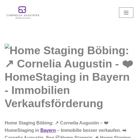
Zum
Inhalt
springen
Home Staging Böbing: ↗️ Cornelia Augustin – ❤️
HomeStaging in
Bayern
– Immobilie besser verkaufen. ➡️
Cornelia Augustin, Ihre ☑️ Home Stagerin. ★ Home Staging,