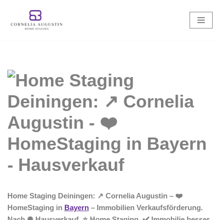
Zum
Inhalt
springen
Home Staging Deiningen: ↗️ Cornelia Augustin – ❤️
HomeStaging in
Bayern
– Immobilien Verkaufsförderung.
Nach ✺ Hausverkauf, ⭐ Home Staging, ✔️ Immobilie besser