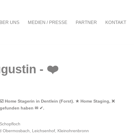
BER UNS
MEDIEN / PRESSE
PARTNER
KONTAKT
Projekte
Über uns
Medien / Presse
Partner
Kontakt
 ☑️ Home Stagerin in Dentlein (Forst). ★ Home Staging, ❌
s gefunden haben ✉ ✔.