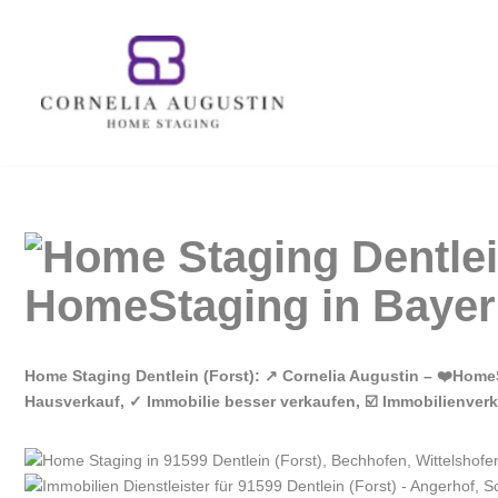
Zum
Inhalt
springen
Home Staging Dentlein (Forst): ↗️ Cornelia Augustin – ❤️Hom
Hausverkauf, ✓ Immobilie besser verkaufen, ☑️ Immobilienve