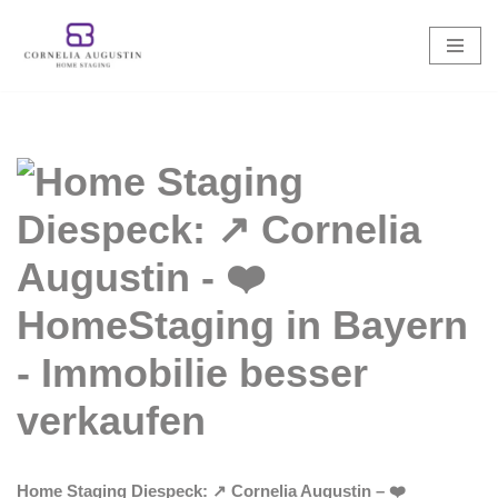
Zum
Inhalt
springen
Home Staging Diespeck: ↗️ Cornelia Augustin – ❤️