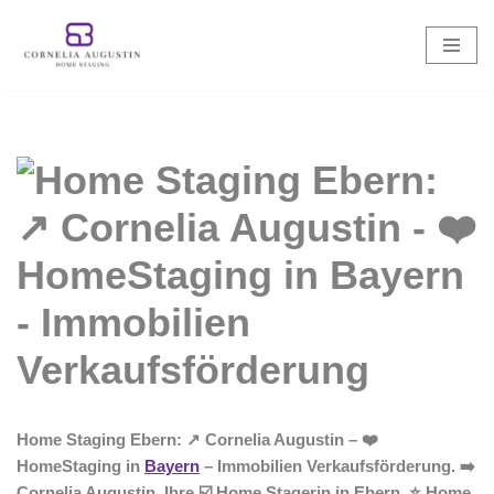
Zum
Inhalt
springen
Home Staging Ebern: ↗️ Cornelia Augustin – ❤️
HomeStaging in
Bayern
– Immobilien Verkaufsförderung. ➡️
Cornelia Augustin, Ihre ☑️ Home Stagerin in Ebern. ⭐ Home