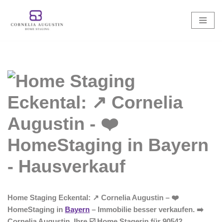
Zum
Inhalt
springen
Home Staging Eckental: ↗️ Cornelia Augustin – ❤️
HomeStaging in
Bayern
– Immobilie besser verkaufen. ➡️
Cornelia Augustin, Ihre ☑️ Home Stagerin für 90542