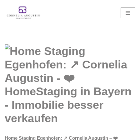
Zum
Inhalt
springen
Home Staging Egenhofen: ↗️ Cornelia Augustin – ❤️