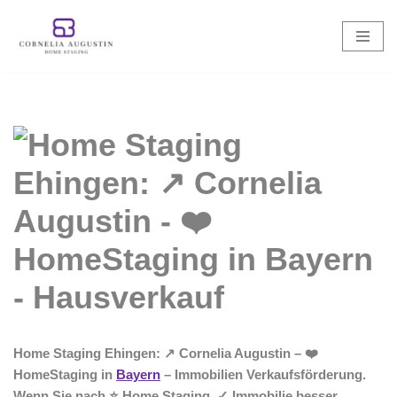
Zum
Inhalt
springen
Home Staging Ehingen: ↗️ Cornelia Augustin – ❤️
HomeStaging in
Bayern
– Immobilien Verkaufsförderung.
Wenn Sie nach ⭐ Home Staging, ✓ Immobilie besser