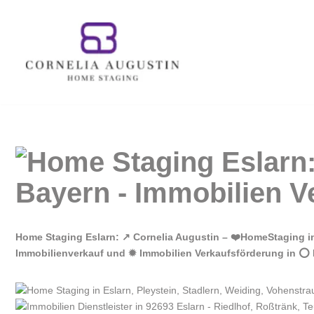
Zum
Inhalt
springen
Home Staging Eslarn: ↗️ Cornelia Augustin – ❤️HomeStaging 
Immobilienverkauf und ✹ Immobilien Verkaufsförderung in ⭕ E