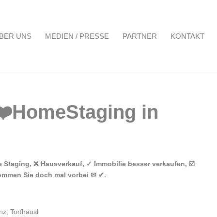
BER UNS
MEDIEN / PRESSE
PARTNER
KONTAKT
Projekte
Über uns
Medien / Presse
Partner
Kontakt
Staging, ❌ Hausverkauf, ✓ Immobilie besser verkaufen, ☑️
Kommen Sie doch mal vorbei ✉ ✔.