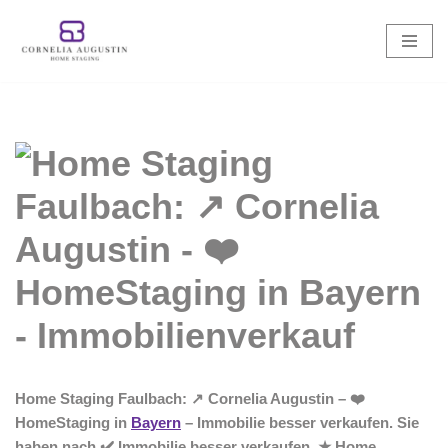
Zum
Inhalt
springen
Home Staging Faulbach: ↗️ Cornelia Augustin – ❤️
HomeStaging in
Bayern
– Immobilie besser verkaufen. Sie
haben nach ✔️ Immobilie besser verkaufen, ★ Home