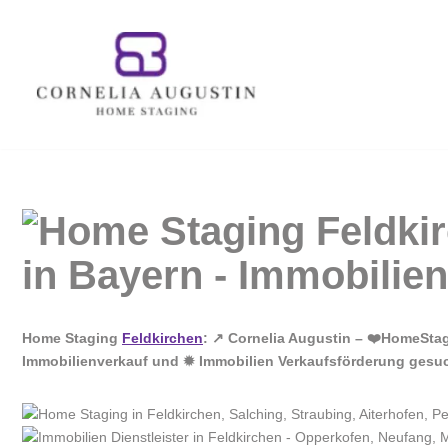
Zum
Inhalt
springen
Home Staging
Feldkirchen
: ↗️ Cornelia Augustin – ❤️HomeSta
Immobilienverkauf und ✹ Immobilien Verkaufsförderung gesucht