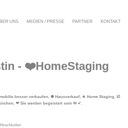
BER UNS
MEDIEN / PRESSE
PARTNER
KONTAKT
Projekte
Über uns
Medien / Presse
Partner
Kontakt
mobilie besser verkaufen, ✺ Hausverkauf, ★ Home Staging, ☑️
irchen. ❤ Sie werden begeistert sein ✉ ✔.