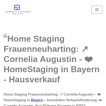
Zum
Inhalt
springen
Home Staging Frauenneuharting: ↗️ Cornelia Augustin – ❤️
HomeStaging in
Bayern
– Immobilien Verkaufsförderung. ➡️
Cornelia Augustin, Ihre ☑️ Home Stagerin in 83553