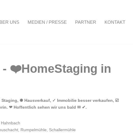
BER UNS
MEDIEN / PRESSE
PARTNER
KONTAKT
Projekte
Über uns
Medien / Presse
Partner
Kontakt
Staging, ✺ Hausverkauf, ✓ Immobilie besser verkaufen, ☑️
rin. ❤ Hoffentlich sehen wir uns bald ✉ ✔.