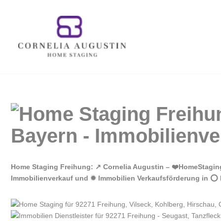
Zum
Inhalt
springen
Home Staging Freihung: ↗️ Cornelia Augustin – ❤️HomeStagin
Immobilienverkauf und ✹ Immobilien Verkaufsförderung in ⭕ F