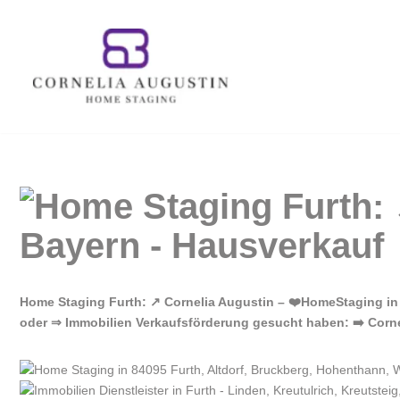
Zum
Inhalt
springen
Home Staging Furth: ↗️ Cornelia Augustin – ❤️HomeStaging i
oder ⇒ Immobilien Verkaufsförderung gesucht haben: ➡️ Corne