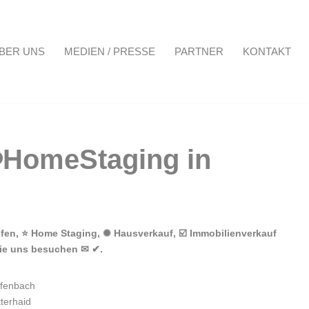
BER UNS
MEDIEN / PRESSE
PARTNER
KONTAKT
Projekte
Über uns
Medien / Presse
Partner
Kontakt
fen, ⭐ Home Staging, ✺ Hausverkauf, ☑️ Immobilienverkauf
Sie uns besuchen ✉ ✔.