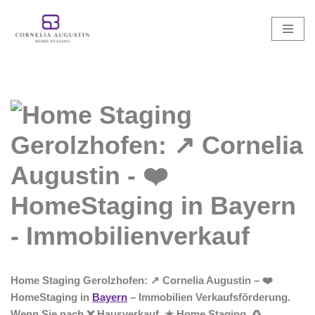
Zum
Inhalt
springen
Home Staging Gerolzhofen: ↗️ Cornelia Augustin – ❤️
HomeStaging in
Bayern
– Immobilien Verkaufsförderung.
Wenn Sie nach ❌ Hausverkauf, ★ Home Staging, ♻