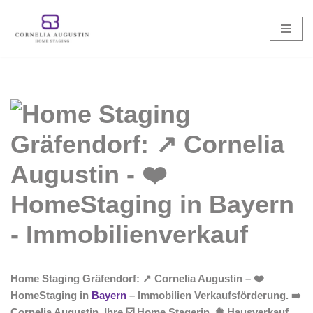
Zum
Inhalt
springen
Home Staging Gräfendorf: ↗️ Cornelia Augustin – ❤️
HomeStaging in
Bayern
– Immobilien Verkaufsförderung. ➡️
Cornelia Augustin, Ihre ☑️ Home Stagerin. ✺ Hausverkauf,