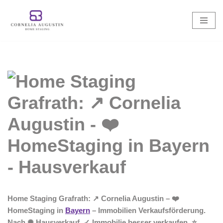
Zum
Inhalt
springen
Home Staging Grafrath: ↗️ Cornelia Augustin – ❤️
HomeStaging in
Bayern
– Immobilien Verkaufsförderung.
Nach ✺ Hausverkauf, ✓ Immobilie besser verkaufen, ⭐