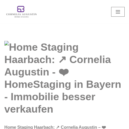
Zum
Inhalt
springen
Home Staging Haarbach: ↗️ Cornelia Augustin – ❤️