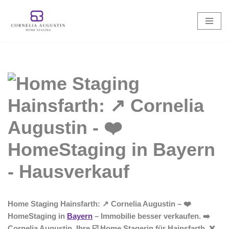
Zum
Inhalt
springen
Home Staging Hainsfarth: ↗️ Cornelia Augustin – ❤️
HomeStaging in
Bayern
– Immobilie besser verkaufen. ➡️
Cornelia Augustin, Ihre ☑️ Home Stagerin für Hainsfarth. ❌