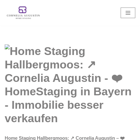
Zum
Inhalt
springen
Home Staging Hallbergmoos: ↗️ Cornelia Augustin – ❤️