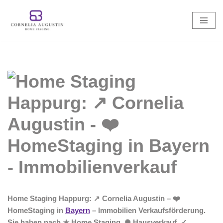
Zum
Inhalt
springen
Home Staging Happurg: ↗️ Cornelia Augustin – ❤️
HomeStaging in
Bayern
– Immobilien Verkaufsförderung.
Sie haben nach ★ Home Staging, ✺ Hausverkauf, ✓