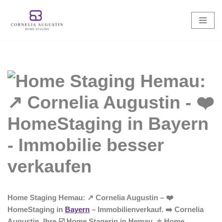
Zum
Inhalt
springen
Home Staging Hemau: ↗️ Cornelia Augustin – ❤️
HomeStaging in
Bayern
– Immobilienverkauf. ➡️ Cornelia
Augustin, Ihre ☑️ Home Stagerin in Hemau. ⭐ Home