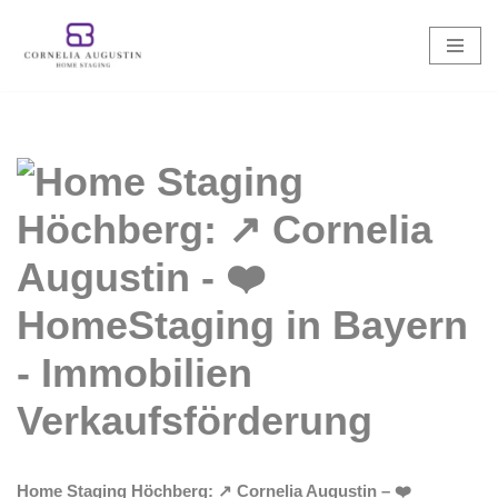
Zum
Inhalt
springen
Home Staging Höchberg: ↗️ Cornelia Augustin – ❤️