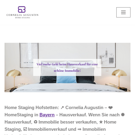
Zum
Inhalt
springen
Home Staging Hofstetten: ↗️ Cornelia Augustin – ❤️
HomeStaging in
Bayern
– Hausverkauf. Wenn Sie nach ✺
Hausverkauf, ♻ Immobilie besser verkaufen, ★ Home
Staging, ☑️ Immobilienverkauf und ⇒ Immobilien