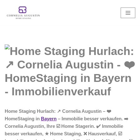
Zum
Inhalt
springen
Home Staging Hurlach: ↗️ Cornelia Augustin – ❤️
HomeStaging in
Bayern
– Immobilie besser verkaufen. ➡️
Cornelia Augustin, Ihre ☑️ Home Stagerin. ✔️ Immobilie
besser verkaufen, ★ Home Staging, ❌ Hausverkauf, ☑️