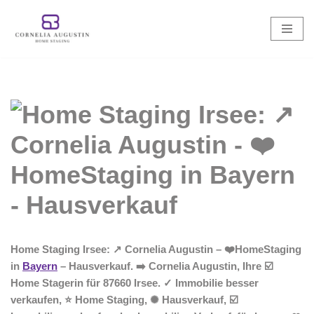
Zum
Inhalt
springen
Home Staging Irsee: ↗️ Cornelia Augustin – ❤️HomeStaging
in
Bayern
– Hausverkauf. ➡️ Cornelia Augustin, Ihre ☑️
Home Stagerin für 87660 Irsee. ✓ Immobilie besser
verkaufen, ⭐ Home Staging, ✺ Hausverkauf, ☑️