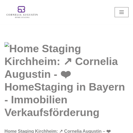
Zum
Inhalt
springen
Home Staging Kirchheim: ↗️ Cornelia Augustin – ❤️