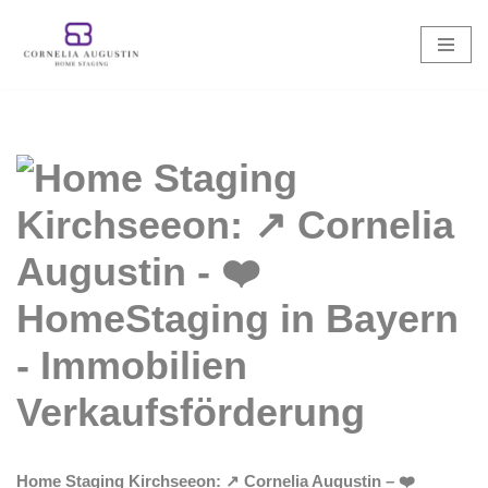
Zum
Inhalt
springen
Home Staging Kirchseeon: ↗️ Cornelia Augustin – ❤️