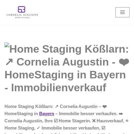
Zum
Inhalt
springen
Home Staging Kößlarn: ↗️ Cornelia Augustin – ❤️
HomeStaging in
Bayern
– Immobilie besser verkaufen. ➡️
Cornelia Augustin, Ihre ☑️ Home Stagerin. ❌ Hausverkauf, ⭐
Home Staging, ✓ Immobilie besser verkaufen, ☑️