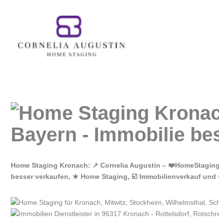
Zum
Inhalt
springen
Home Staging Kronach: ↗️ Cornelia Augustin – ❤️HomeStagin
besser verkaufen, ★ Home Staging, ☑️ Immobilienverkauf und 