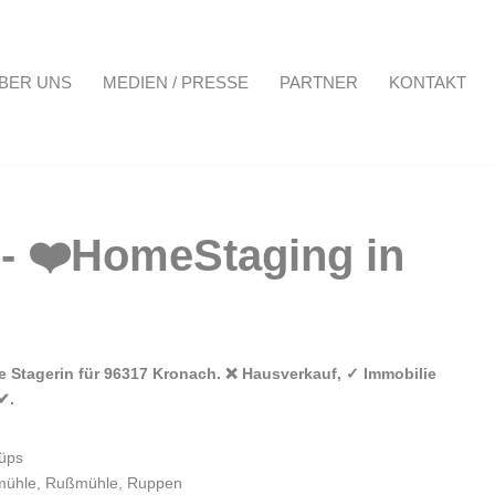
BER UNS
MEDIEN / PRESSE
PARTNER
KONTAKT
Projekte
Über uns
Medien / Presse
Partner
Kontakt
me Stagerin für 96317 Kronach. ❌ Hausverkauf, ✓ Immobilie
✔.