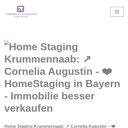
Zum
Inhalt
springen
Home Staging Krummennaab: ↗️ Cornelia Augustin – ❤️