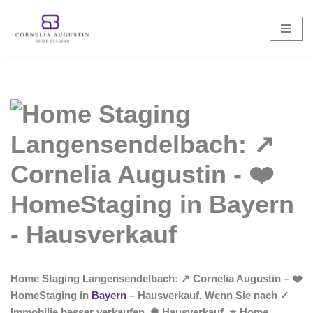
Zum
Inhalt
springen
Home Staging Langensendelbach: ↗️ Cornelia Augustin – ❤️
HomeStaging in
Bayern
– Hausverkauf. Wenn Sie nach ✓
Immobilie besser verkaufen, ✺ Hausverkauf, ⭐ Home