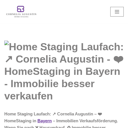
Zum
Inhalt
springen
Home Staging Laufach: ↗️ Cornelia Augustin – ❤️
HomeStaging in
Bayern
– Immobilien Verkaufsförderung.
Wenn Sie nach ❌ Hausverkauf, ♻ Immobilie besser