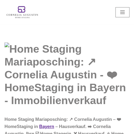
Zum
Inhalt
springen
Home Staging Mariaposching: ↗️ Cornelia Augustin – ❤️
HomeStaging in
Bayern
– Hausverkauf. ➡️ Cornelia
Augustin, Ihre ☑️ Home Stagerin. ❌ Hausverkauf, ⭐ Home