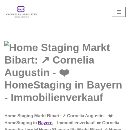
Zum
Inhalt
springen
Home Staging Markt Bibart: ↗️ Cornelia Augustin – ❤️
HomeStaging in
Bayern
– Immobilienverkauf. ➡️ Cornelia
Augustin, Ihre ☑️ Home Stagerin für Markt Bibart. ⭐ Home