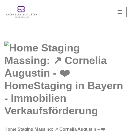
Zum
Inhalt
springen
Home Staging Massing: ↗️ Cornelia Augustin – ❤️