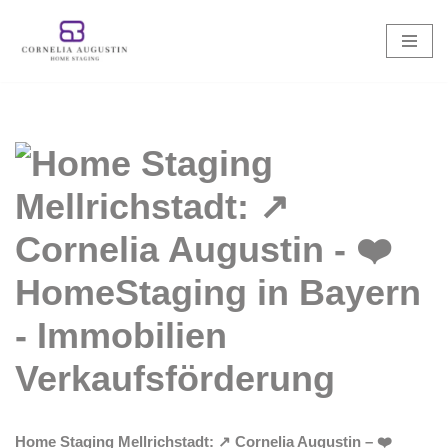
Zum
Inhalt
springen
Home Staging Mellrichstadt: ↗️ Cornelia Augustin – ❤️