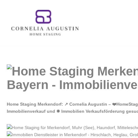
Zum
Inhalt
springen
Home Staging Merkendorf: ↗️ Cornelia Augustin – ❤️HomeStag
Immobilienverkauf und ✹ Immobilien Verkaufsförderung gesucht