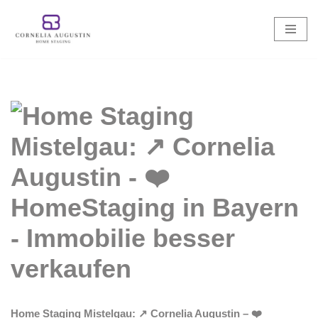
Zum
Inhalt
springen
Home Staging Mistelgau: ↗️ Cornelia Augustin – ❤️