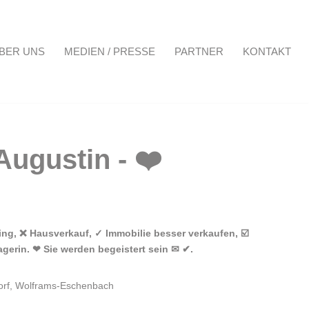
BER UNS
MEDIEN / PRESSE
PARTNER
KONTAKT
Projekte
Über uns
Medien / Presse
Partner
Kontakt
g, ❌ Hausverkauf, ✓ Immobilie besser verkaufen, ☑️
gerin. ❤ Sie werden begeistert sein ✉ ✔.