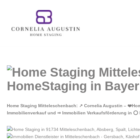
Zum
Inhalt
springen
Home Staging Mitteleschenbach: ↗️ Cornelia Augustin – ❤️Ho
Immobilienverkauf und ⇒ Immobilien Verkaufsförderung in ⭕ M