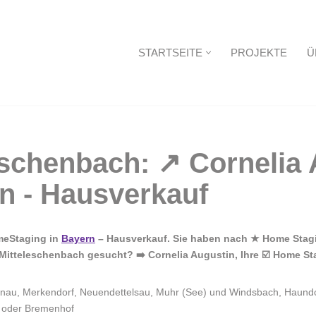
STARTSEITE
PROJEKTE
Ü
Startseite
meStaging in
Bayern
– Hausverkauf. Sie haben nach ★ Home Stagin
itteleschenbach gesucht? ➡️ Cornelia Augustin, Ihre ☑️ Home Sta