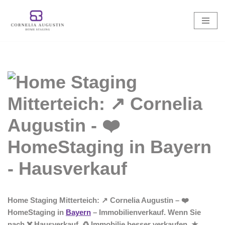
Zum
Inhalt
springen
Home Staging Mitterteich: ↗️ Cornelia Augustin – ❤️
HomeStaging in
Bayern
– Immobilienverkauf. Wenn Sie
nach ❌ Hausverkauf, ♻ Immobilie besser verkaufen, ★